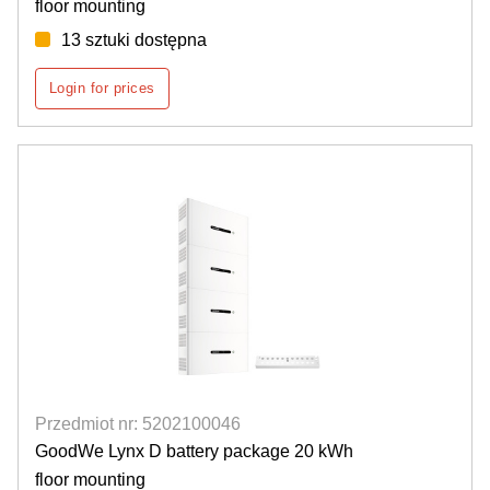
floor mounting
13 sztuki dostępna
Login for prices
Przedmiot nr: 5202100046
GoodWe Lynx D battery package 20 kWh
floor mounting