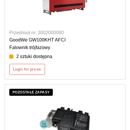
Przedmiot nr: 3002000080
GoodWe GW100KHT AFCI
Falownik trójfazowy
2 sztuki dostępna
Login for prices
POZOSTAŁE ZAPASY