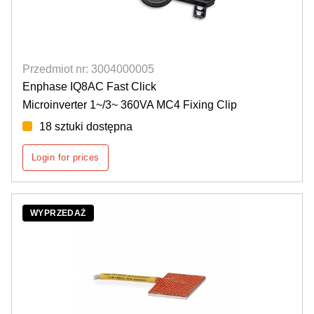
Przedmiot nr: 3004000005
Enphase IQ8AC Fast Click
Microinverter 1~/3~ 360VA MC4 Fixing Clip
18 sztuki dostępna
Login for prices
WYPRZEDAŻ