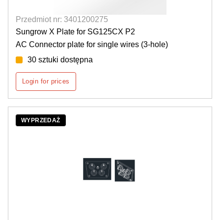
Przedmiot nr: 3401200275
Sungrow X Plate for SG125CX P2
AC Connector plate for single wires (3-hole)
30 sztuki dostępna
Login for prices
WYPRZEDAŻ