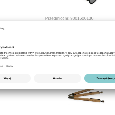
Przedmiot nr: 9001600130
IBC SOLAR Sunglasses
made from Bamboo
dostępne
Login for prices