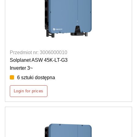
Przedmiot nr: 3006000010
Solplanet ASW 45K-LT-G3
Inverter 3~
6 sztuki dostępna
Login for prices