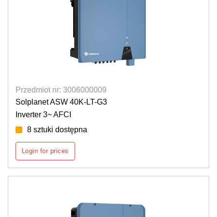
Przedmiot nr: 3006000009
Solplanet ASW 40K-LT-G3
Inverter 3~ AFCI
8 sztuki dostępna
Login for prices