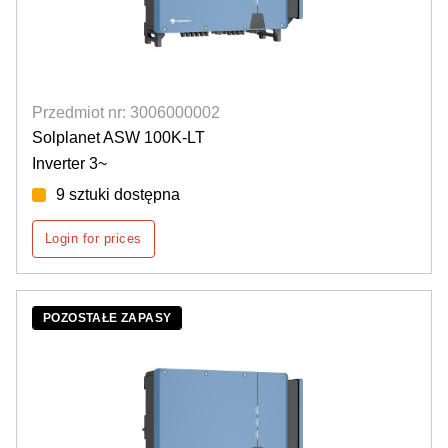
Przedmiot nr: 3006000002
Solplanet ASW 100K-LT
Inverter 3~
9 sztuki dostępna
Login for prices
POZOSTAŁE ZAPASY