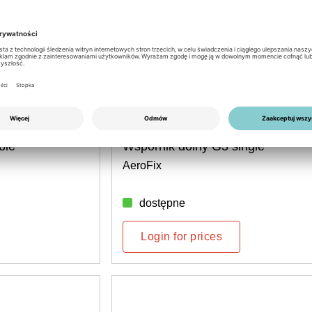
Przedmiot nr: 6101100100
ble
Wspornik dolny G3 single
AeroFix
dostępne
Login for prices