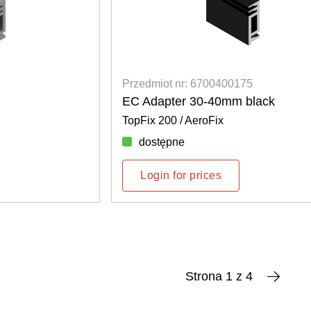
Przedmiot nr: 6700400175
EC Adapter 30-40mm black
TopFix 200 / AeroFix
dostępne
Login for prices
Strona 1 z 4