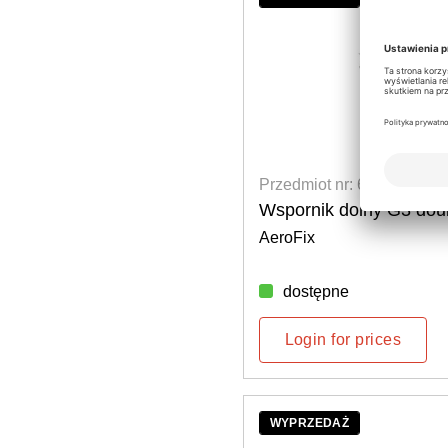
Przedmiot nr: 6101100099
Wspornik dolny G3 dou
AeroFix
dostępne
Login for prices
WYPRZEDAŻ