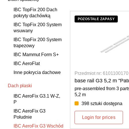
IBC TopFix 200 Dach
pokryty dachówką
POZOSTAŁE ZAPASY
IBC TopFix 200 System
wsuwany
IBC TopFix 200 System
trapezowy
IBC Mammut Form S+
IBC AeroFlat
Inne pokrycia dachowe
Przedmiot nr: 6101100170
base rail G3 5,2 m "Pa
Dach płaski
pre-assembled from 3 parts
5,2 m
IBC AeroFix G3.1 W-Z,
P
398 sztuki dostępna
IBC AeroFix G3
Południe
Login for prices
IBC AeroFix G3 Wschód