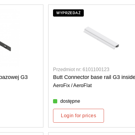
WYPRZEDAŻ
Przedmiot nr: 6101100123
 bazowej G3
Butt Connector base rail G3 insid
AeroFix / AeroFlat
dostępne
Login for prices