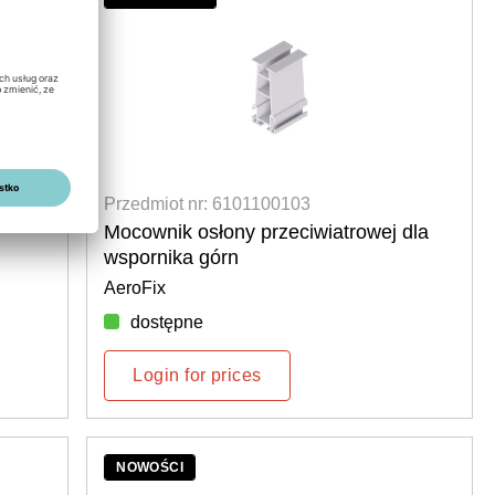
Przedmiot nr: 6101100103
Mocownik osłony przeciwiatrowej dla
wspornika górn
AeroFix
dostępne
Login for prices
NOWOŚCI