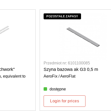
POZOSTAŁE ZAPASY
Przedmiot nr: 6101100085
tchwork"
Szyna bazowa ak G3 0,5 m
, equivalent to
AeroFix / AeroFlat
dostępne
Login for prices