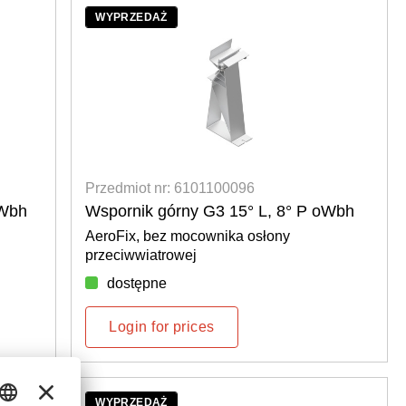
WYPRZEDAŻ
Przedmiot nr: 6101100096
mWbh
Wspornik górny G3 15° L, 8° P oWbh
AeroFix, bez mocownika osłony
przeciwwiatrowej
dostępne
Login for prices
WYPRZEDAŻ