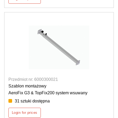
Przedmiot nr: 6000300021
Szablon montażowy
AeroFix G3 & TopFix200 system wsuwany
31 sztuki dostępna
Login for prices