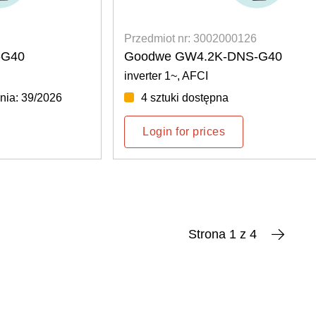
Przedmiot nr: 3002000126
-G40
Goodwe GW4.2K-DNS-G40
inverter 1~, AFCI
nia: 39/2026
4 sztuki dostępna
Login for prices
Strona 1 z 4