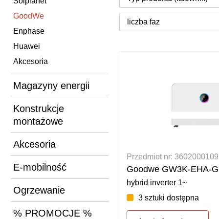
Solplanet
GoodWe
Enphase
Huawei
Akcesoria
Magazyny energii
Konstrukcje
montażowe
Akcesoria
Przedmiot nr: 3602000109
E-mobilność
Goodwe GW3K-EHA-G20
hybrid inverter 1~
Ogrzewanie
3 sztuki dostępna
% PROMOCJE %