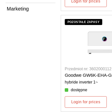
Login for prices
Marketing
POZOSTAŁE ZAPASY
Przedmiot nr: 3602000112
Goodwe GW6K-EHA-G20
hybride inverter 1~
dostępne
Login for prices