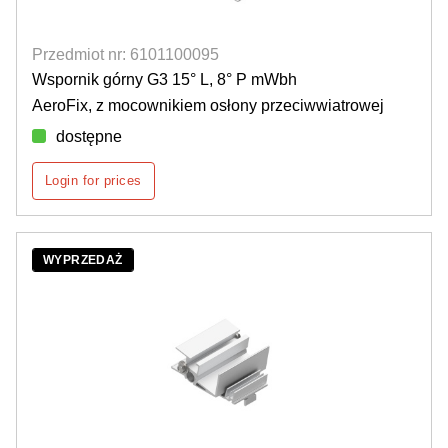
Przedmiot nr: 6101100095
Wspornik górny G3 15° L, 8° P mWbh
AeroFix, z mocownikiem osłony przeciwwiatrowej
dostępne
Login for prices
WYPRZEDAŻ