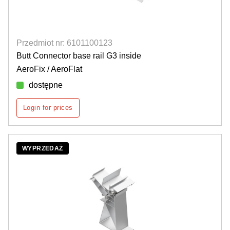
Przedmiot nr: 6101100123
Butt Connector base rail G3 inside
AeroFix / AeroFlat
dostępne
Login for prices
WYPRZEDAŻ