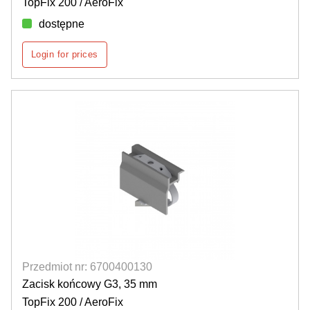
TopFix 200 / AeroFix
dostępne
Login for prices
Przedmiot nr: 6700400130
Zacisk końcowy G3, 35 mm
TopFix 200 / AeroFix