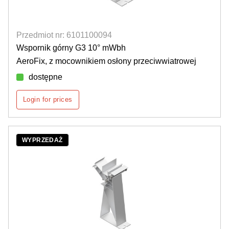
Przedmiot nr: 6101100094
Wspornik górny G3 10° mWbh
AeroFix, z mocownikiem osłony przeciwwiatrowej
dostępne
Login for prices
WYPRZEDAŻ