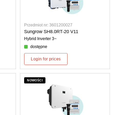
Przedmiot nr: 3601200027
Sungrow SH8.0RT-20 V11
Hybrid Inverter 3~
dostępne
Login for prices
NOWOŚCI