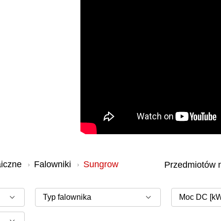
aiczne
Falowniki
Sungrow
Moc DC [kW