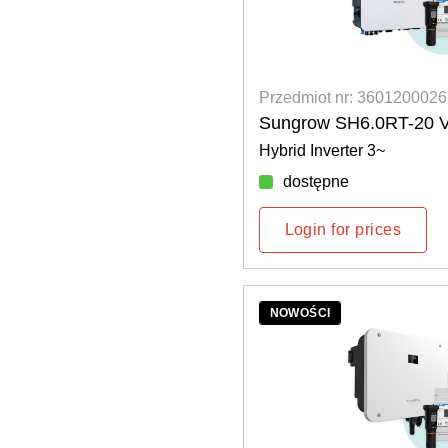
Przedmiot nr: 3601200026
Sungrow SH6.0RT-20 
Hybrid Inverter 3~
dostępne
Login for prices
NOWOŚCI