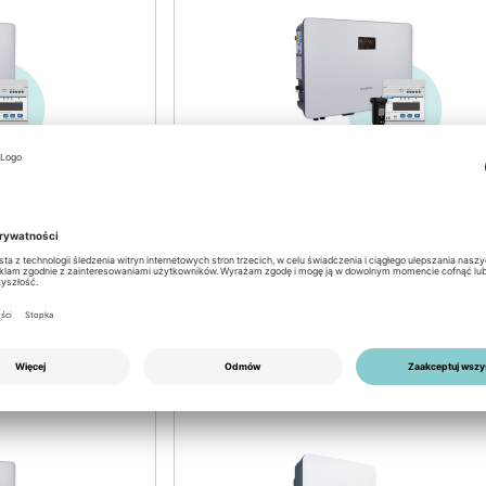
Przedmiot nr: 3601200036
Sungrow SH4.0RS V13
Hybrid Inverter 1~
nia: 36/2026
dostępne według tygodnia: 35/202
Login for prices