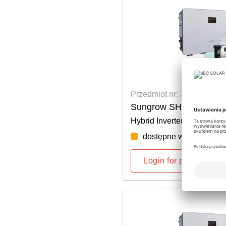
Przedmiot nr: 3601200034
Sungrow SH3.0RS V13
Hybrid Inverter 1~
dostępne według tygod
Login for prices