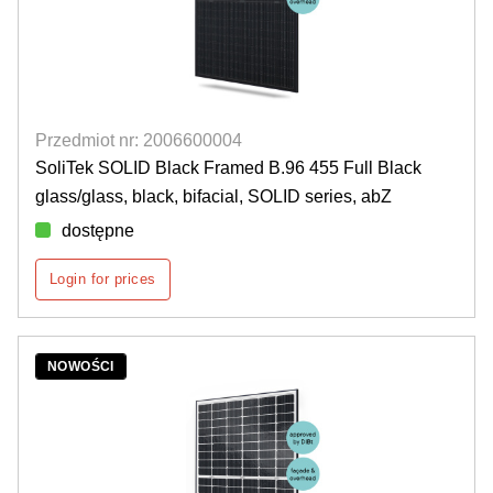
Przedmiot nr: 2006600004
SoliTek SOLID Black Framed B.96 455 Full Black
glass/glass, black, bifacial, SOLID series, abZ
dostępne
Login for prices
NOWOŚCI