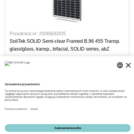
Przedmiot nr: 2006600005
SoliTek SOLID Semi-clear Framed B.96 455 Transp.
glass/glass, transp., bifacial, SOLID series, abZ
300 sztuki dostępna
Login for prices
© 2026 by IBC SOLAR AG