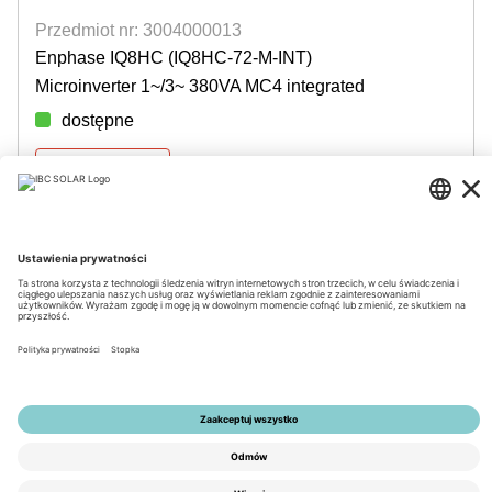
Przedmiot nr: 3004000013
Enphase IQ8HC (IQ8HC-72-M-INT)
Microinverter 1~/3~ 380VA MC4 integrated
dostępne
Login for prices
© 2026 by IBC SOLAR AG
Nota prawna
Polityka prywatności
Ogólne Warunki Handlowe
Dostępność
Tools
Ustawienia prywatności