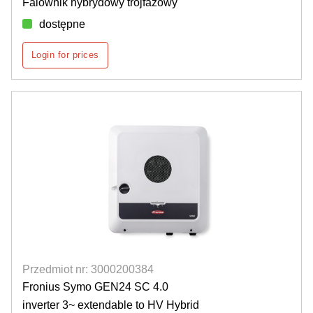
Falownik hybrydowy trójfazowy
dostępne
Login for prices
Przedmiot nr: 3000200384
Fronius Symo GEN24 SC 4.0
inverter 3~ extendable to HV Hybrid