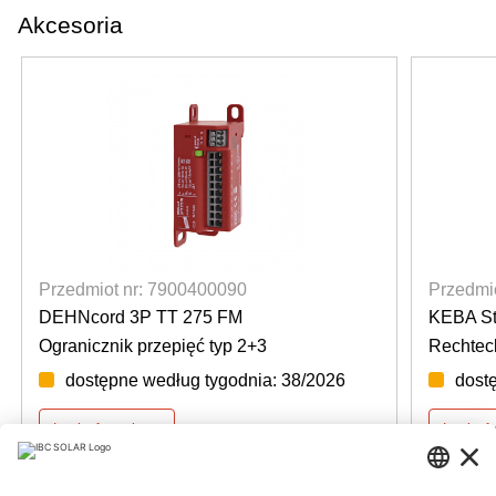
Akcesoria
Przedmiot nr: 7900400090
Przedmi
DEHNcord 3P TT 275 FM
KEBA St
Ogranicznik przepięć typ 2+3
Rechtec
dostępne według tygodnia: 38/2026
dost
Login for prices
Login fo